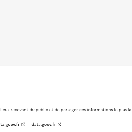
s lieux recevant du public et de partager ces informations le plus l
ta.gouv.fr
data.gouv.fr