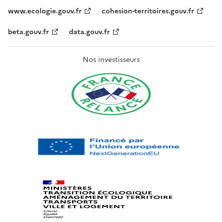
www.ecologie.gouv.fr
cohesion-territoires.gouv.fr
beta.gouv.fr
data.gouv.fr
Nos investisseurs