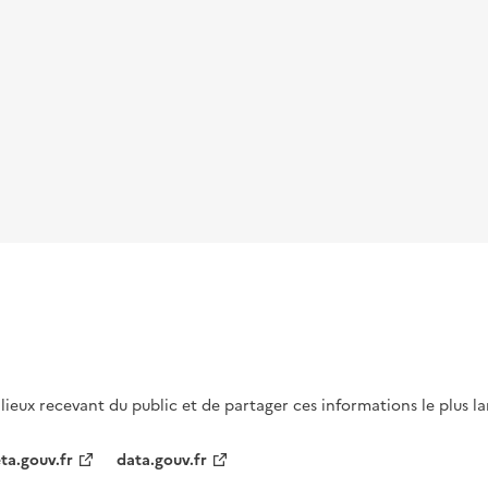
s lieux recevant du public et de partager ces informations le plus l
ta.gouv.fr
data.gouv.fr