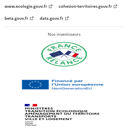
www.ecologie.gouv.fr
cohesion-territoires.gouv.fr
beta.gouv.fr
data.gouv.fr
Nos investisseurs