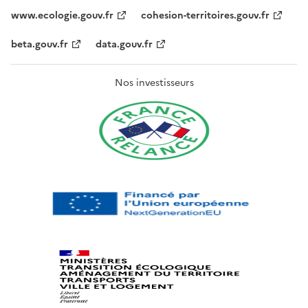
www.ecologie.gouv.fr
cohesion-territoires.gouv.fr
beta.gouv.fr
data.gouv.fr
Nos investisseurs