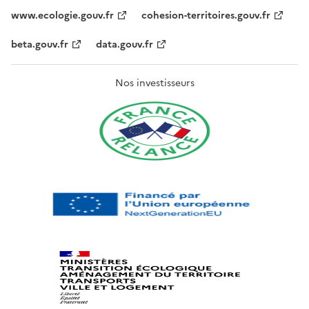
www.ecologie.gouv.fr
cohesion-territoires.gouv.fr
beta.gouv.fr
data.gouv.fr
Nos investisseurs