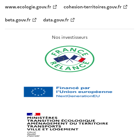
www.ecologie.gouv.fr
cohesion-territoires.gouv.fr
beta.gouv.fr
data.gouv.fr
Nos investisseurs