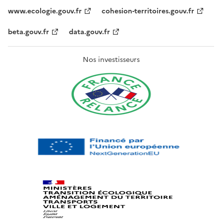
www.ecologie.gouv.fr
cohesion-territoires.gouv.fr
beta.gouv.fr
data.gouv.fr
Nos investisseurs