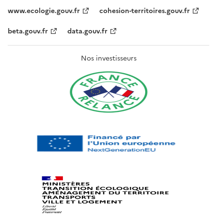
www.ecologie.gouv.fr
cohesion-territoires.gouv.fr
beta.gouv.fr
data.gouv.fr
Nos investisseurs