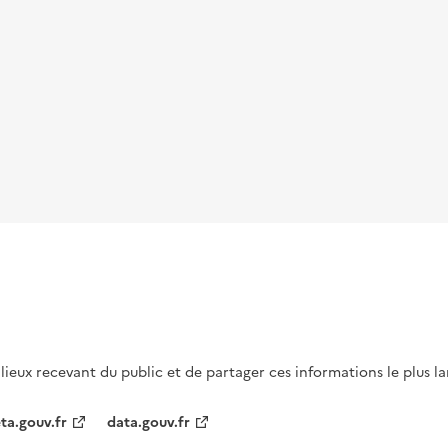
s lieux recevant du public et de partager ces informations le plus l
ta.gouv.fr
data.gouv.fr