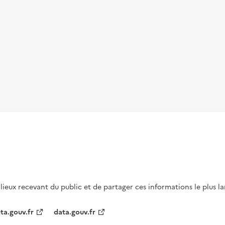
s lieux recevant du public et de partager ces informations le plus l
ta.gouv.fr
data.gouv.fr