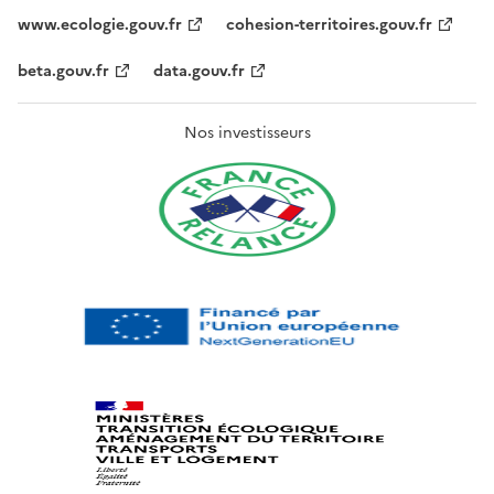
www.ecologie.gouv.fr
cohesion-territoires.gouv.fr
beta.gouv.fr
data.gouv.fr
Nos investisseurs