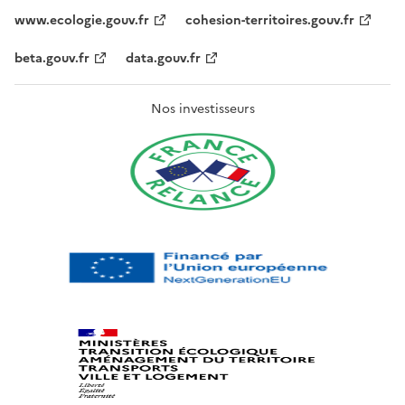
www.ecologie.gouv.fr
cohesion-territoires.gouv.fr
beta.gouv.fr
data.gouv.fr
Nos investisseurs