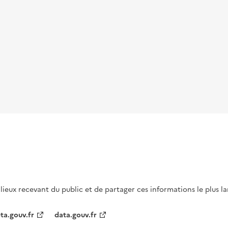
s lieux recevant du public et de partager ces informations le plus l
ta.gouv.fr
data.gouv.fr