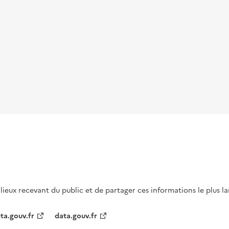
s lieux recevant du public et de partager ces informations le plus l
ta.gouv.fr
data.gouv.fr