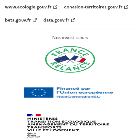
www.ecologie.gouv.fr
cohesion-territoires.gouv.fr
beta.gouv.fr
data.gouv.fr
Nos investisseurs