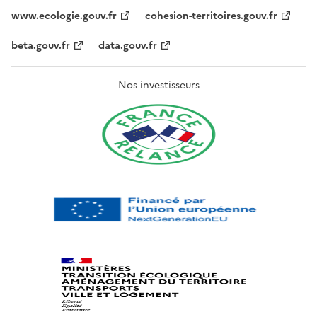
www.ecologie.gouv.fr
cohesion-territoires.gouv.fr
beta.gouv.fr
data.gouv.fr
Nos investisseurs