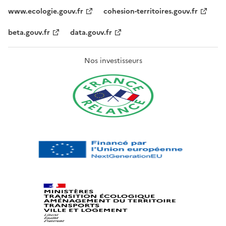
www.ecologie.gouv.fr
cohesion-territoires.gouv.fr
beta.gouv.fr
data.gouv.fr
Nos investisseurs