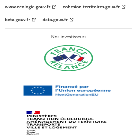
www.ecologie.gouv.fr
cohesion-territoires.gouv.fr
beta.gouv.fr
data.gouv.fr
Nos investisseurs