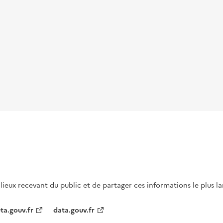
s lieux recevant du public et de partager ces informations le plus l
ta.gouv.fr
data.gouv.fr