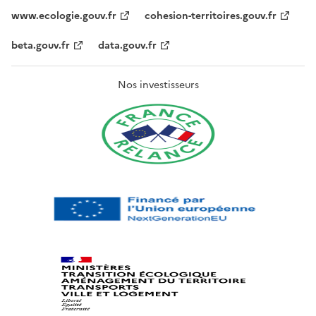
www.ecologie.gouv.fr
cohesion-territoires.gouv.fr
beta.gouv.fr
data.gouv.fr
Nos investisseurs