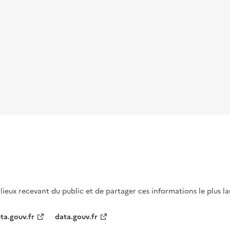
s lieux recevant du public et de partager ces informations le plus l
ta.gouv.fr
data.gouv.fr