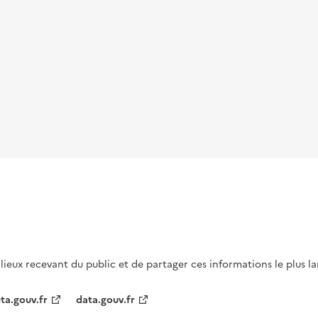
s lieux recevant du public et de partager ces informations le plus l
ta.gouv.fr
data.gouv.fr