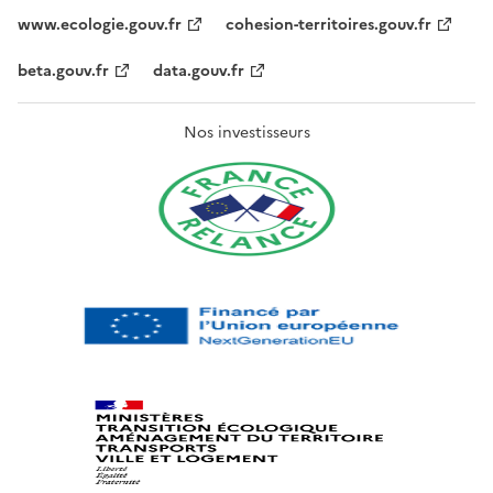
www.ecologie.gouv.fr
cohesion-territoires.gouv.fr
beta.gouv.fr
data.gouv.fr
Nos investisseurs