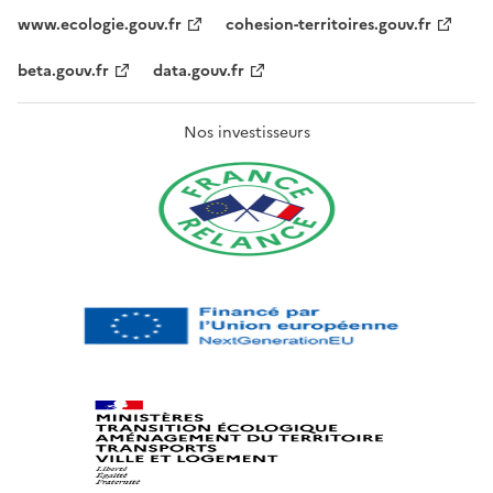
www.ecologie.gouv.fr
cohesion-territoires.gouv.fr
beta.gouv.fr
data.gouv.fr
Nos investisseurs