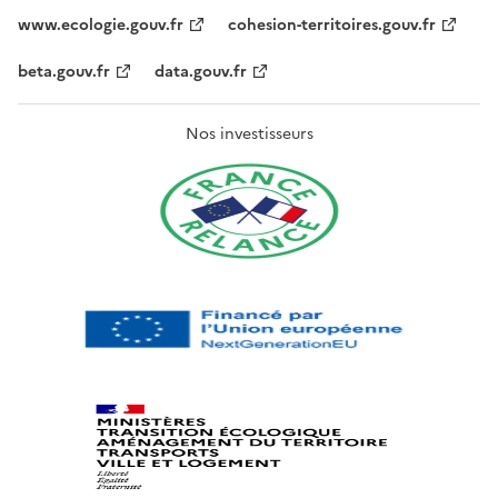
www.ecologie.gouv.fr
cohesion-territoires.gouv.fr
beta.gouv.fr
data.gouv.fr
Nos investisseurs