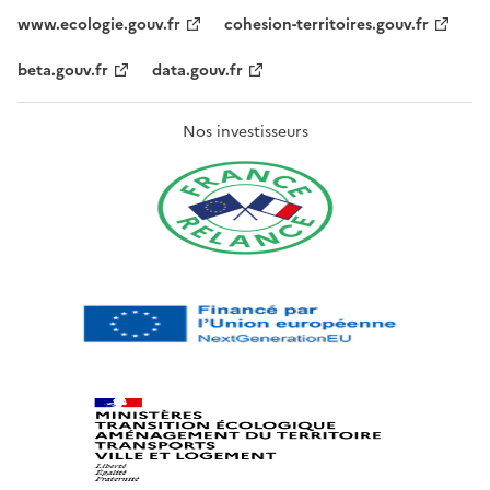
www.ecologie.gouv.fr
cohesion-territoires.gouv.fr
beta.gouv.fr
data.gouv.fr
Nos investisseurs