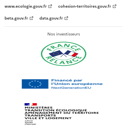
www.ecologie.gouv.fr
cohesion-territoires.gouv.fr
beta.gouv.fr
data.gouv.fr
Nos investisseurs