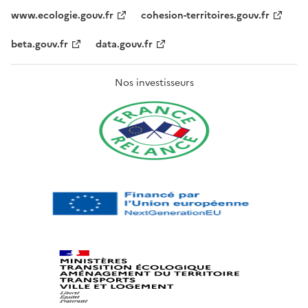
www.ecologie.gouv.fr
cohesion-territoires.gouv.fr
beta.gouv.fr
data.gouv.fr
Nos investisseurs