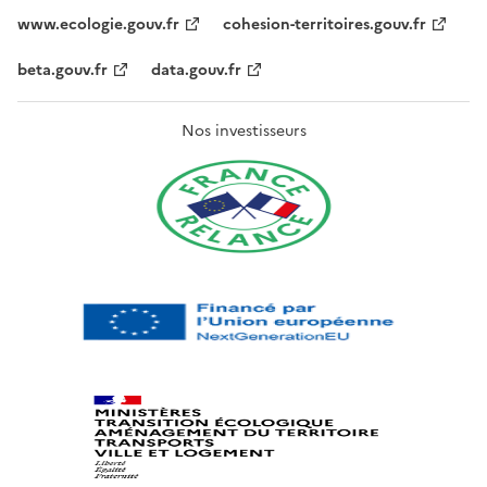
www.ecologie.gouv.fr
cohesion-territoires.gouv.fr
beta.gouv.fr
data.gouv.fr
Nos investisseurs