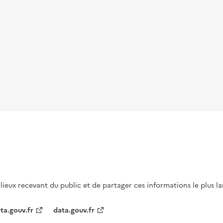
s lieux recevant du public et de partager ces informations le plus l
ta.gouv.fr
data.gouv.fr