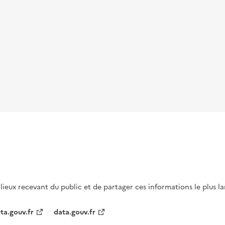
s lieux recevant du public et de partager ces informations le plus l
ta.gouv.fr
data.gouv.fr