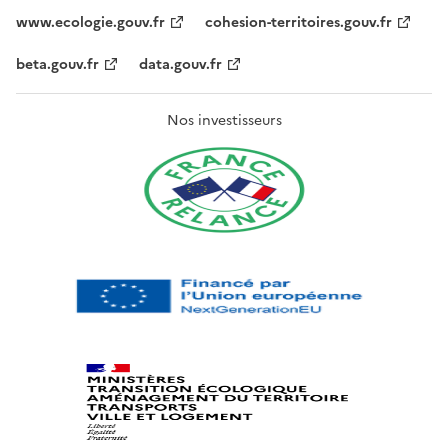
www.ecologie.gouv.fr
cohesion-territoires.gouv.fr
beta.gouv.fr
data.gouv.fr
Nos investisseurs