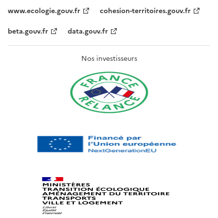
www.ecologie.gouv.fr
cohesion-territoires.gouv.fr
beta.gouv.fr
data.gouv.fr
Nos investisseurs