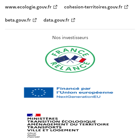
www.ecologie.gouv.fr
cohesion-territoires.gouv.fr
beta.gouv.fr
data.gouv.fr
Nos investisseurs