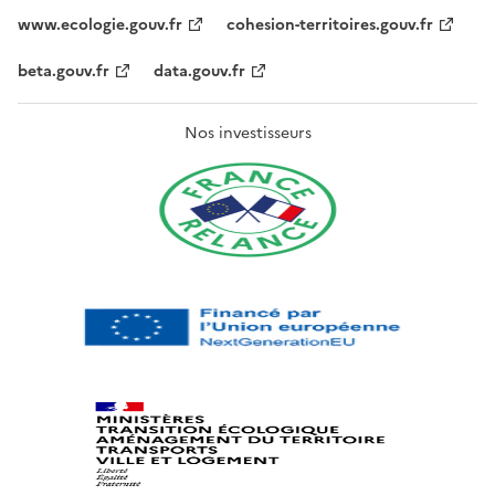
www.ecologie.gouv.fr
cohesion-territoires.gouv.fr
beta.gouv.fr
data.gouv.fr
Nos investisseurs