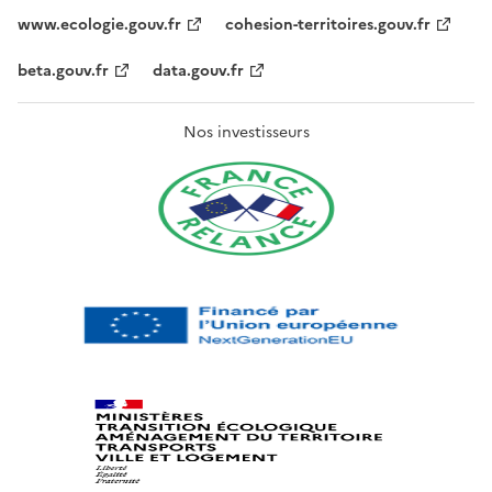
www.ecologie.gouv.fr
cohesion-territoires.gouv.fr
beta.gouv.fr
data.gouv.fr
Nos investisseurs