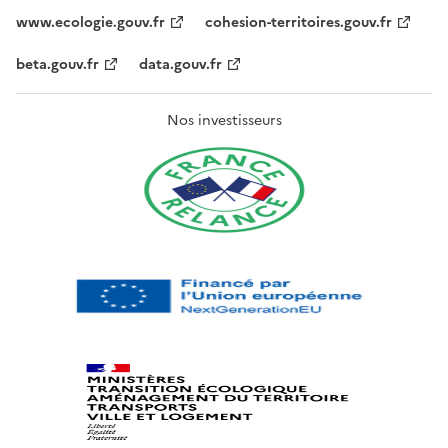
www.ecologie.gouv.fr
cohesion-territoires.gouv.fr
beta.gouv.fr
data.gouv.fr
Nos investisseurs