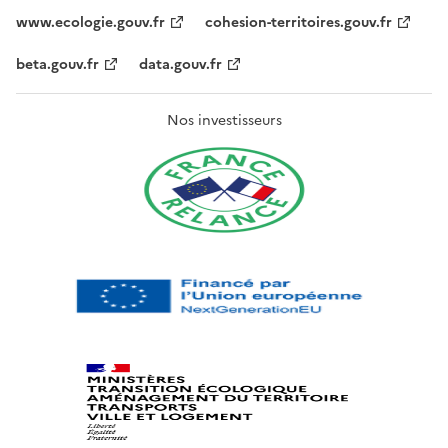
www.ecologie.gouv.fr
cohesion-territoires.gouv.fr
beta.gouv.fr
data.gouv.fr
Nos investisseurs