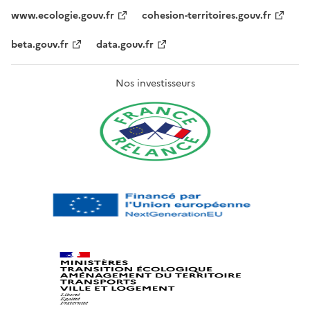
www.ecologie.gouv.fr
cohesion-territoires.gouv.fr
beta.gouv.fr
data.gouv.fr
Nos investisseurs