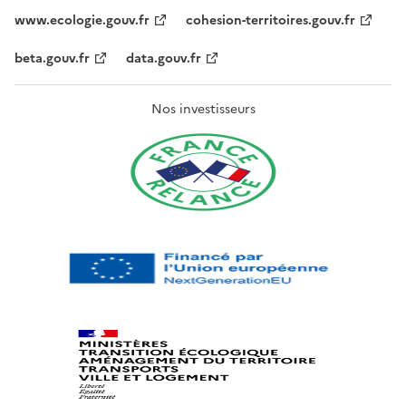
www.ecologie.gouv.fr
cohesion-territoires.gouv.fr
beta.gouv.fr
data.gouv.fr
Nos investisseurs