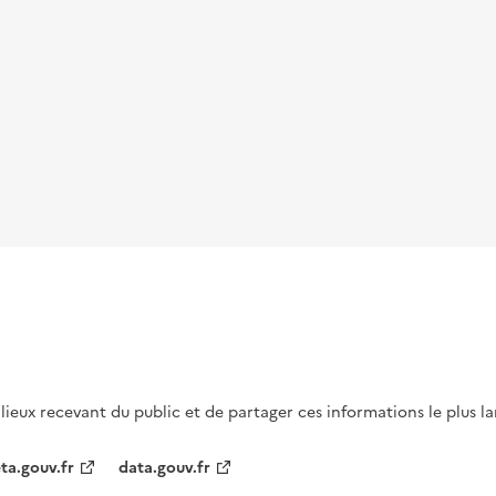
s lieux recevant du public et de partager ces informations le plus l
ta.gouv.fr
data.gouv.fr