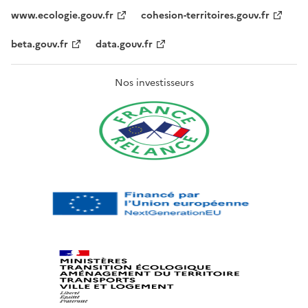
www.ecologie.gouv.fr
cohesion-territoires.gouv.fr
beta.gouv.fr
data.gouv.fr
Nos investisseurs