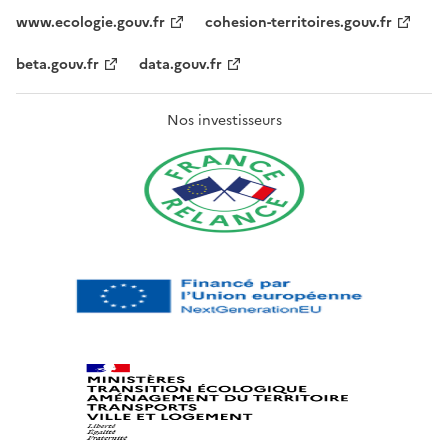
www.ecologie.gouv.fr
cohesion-territoires.gouv.fr
beta.gouv.fr
data.gouv.fr
Nos investisseurs