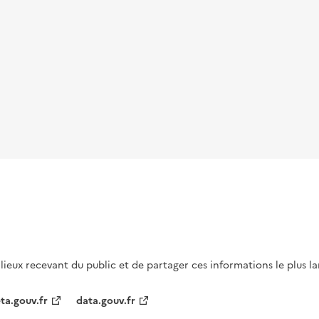
s lieux recevant du public et de partager ces informations le plus l
ta.gouv.fr
data.gouv.fr