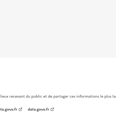
s lieux recevant du public et de partager ces informations le plus l
ta.gouv.fr
data.gouv.fr