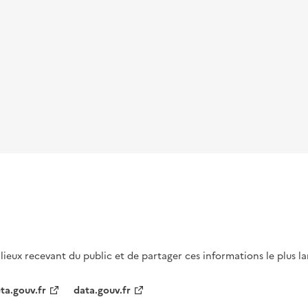
s lieux recevant du public et de partager ces informations le plus l
ta.gouv.fr
data.gouv.fr