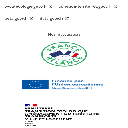
www.ecologie.gouv.fr
cohesion-territoires.gouv.fr
beta.gouv.fr
data.gouv.fr
Nos investisseurs