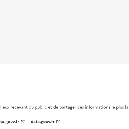
s lieux recevant du public et de partager ces informations le plus l
ta.gouv.fr
data.gouv.fr