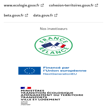
www.ecologie.gouv.fr
cohesion-territoires.gouv.fr
beta.gouv.fr
data.gouv.fr
Nos investisseurs